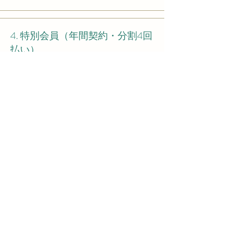
4. 特別会員（年間契約・分割4回
払い）
​¥
150,000
• 年間60万円
• キャンセル手続きを行わない限り、１年毎
に自動で更新されます
読み込み中...
5. 特別会員（年間契約・分割6回
払い）
​¥