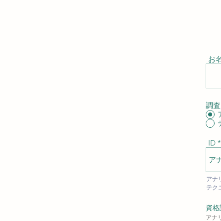
申
お
調査
ID
アナ
テク
資格
アナ