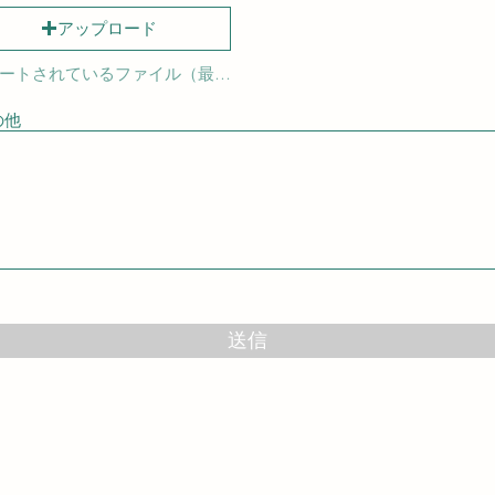
アップロード
サポートされているファイル（最大15MB）
の他
送信