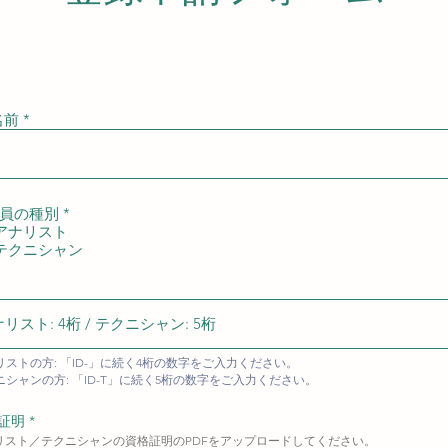
請にはログインが必要です。
Log In
名前
員の種別
*
アナリスト
テクニシャン
リストの方: 「ID-」に続く4桁の数字をご入力ください。
ニシャンの方: 「ID-T」に続く5桁の数字をご入力ください。
証明 *
リスト／テクニシャンの資格証明のPDFをアップロードしてください。