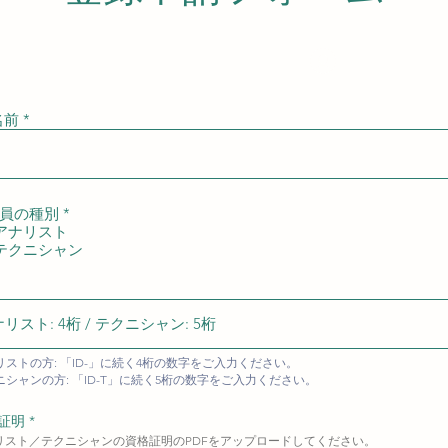
請にはログインが必要です。
ログイン
名前
員の種別
*
アナリスト
テクニシャン
リストの方: 「ID-」に続く4桁の数字をご入力ください。
ニシャンの方: 「ID-T」に続く5桁の数字をご入力ください。
証明 *
リスト／テクニシャンの資格証明のPDFをアップロードしてください。