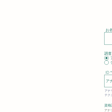
申
お
調査
ID
アナ
テク
資格
アナ