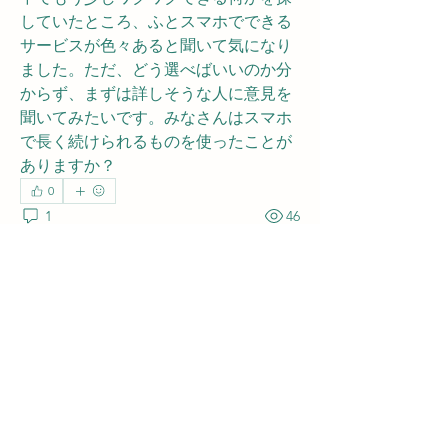
していたところ、ふとスマホでできる
サービスが色々あると聞いて気になり
ました。ただ、どう選べばいいのか分
からず、まずは詳しそうな人に意見を
聞いてみたいです。みなさんはスマホ
で長く続けられるものを使ったことが
ありますか？
0
1
46
おすすめの投稿
参加する
Akash Tyagi
2025年10月15日
·
さんが
一般社団
法人 車載データ解析協会グルー
プ
に
投稿しました
タクシー運転手の本音：EVタ