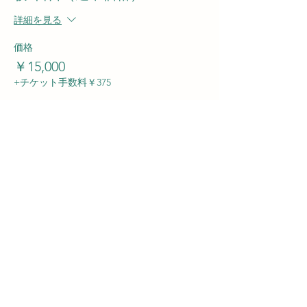
詳細を見る
価格
￥15,000
+チケット手数料￥375
販売終了
チケットの種類
【11月12日】2025年度 実証実
験3日目（通常価格）
詳細を見る
価格
￥15,000
+チケット手数料￥375